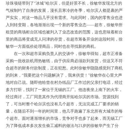
珍珠项链带到了“冰城”哈尔滨，但是好景不长，徐敏华发现北方的
气候制约了自身的发展，漫长且寒冷的冬季，哈尔滨人都是裹的严
严实实，对这一饰品几乎没有需求。与此同时，国内的零售业也进
入到转变期，各地渐渐出现一个新的零售业态——超市，徐敏华所
租赁的商场柜台区域也被列入了业态改造的范围，这也意味着柜台
里的商品将变成无人问津的存货，在超市筹备开业的这段时间，徐
敏华一方面低价处理商品，同时也在寻找新的商机。
在一次和超市采购负责人的交谈中，徐敏华得知，超市正准备
采购一批收款机用热敏纸，由于供应商必须款到发货，但这又不符
合超市的财务付款制度，正在犯愁。此时徐敏华隐隐感觉到了商机
的到来，“我要把这个问题解决了，我来供货！”徐敏华在心里大声
地对自己说。随即他给曾在村办纸品厂工作过的父亲打电话，经过
多方打听，找到了一家位于无锡的工厂。他连夜坐上南下的火车，
经过商讨，工厂同意其作为代理商开拓哈尔滨的市场。货源找到
了，可当时整个哈尔滨也没有几个超市，无法完成工厂要求的销
量，在随后不到一年的时间里，他几乎跑遍了东北所有大城市的每
个超市。面对逐渐增长的市场，竞争对手也多了起来，而无锡工厂
为了降低成本多次发生偷工减料的做法与21岁的徐敏华产生了分