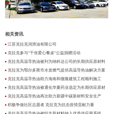
相关资讯
江苏克拉克润滑油有限公司
克拉克参与”千张爱心餐桌“公益捐赠活动
克拉克高温导热油被列为纳科达公司的长期供应原材料
供货商
克拉克为鄂尔多斯市水发燃气提供高温导热油解决方案
克拉克高温导热油助力海南和微隆建筑工程顺利施工
克拉克高温导热油被通化华夏药业选定为长期供应原材
料
克拉克高温导热油再次助力新疆中碳新材料安全生产
积极争做社区志愿者 克拉克为抗击疫情贡献力量
克拉克高温导热油被恒丰新材料纳入优质供应商系统