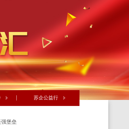
华
苏企公益行
坚强堡垒