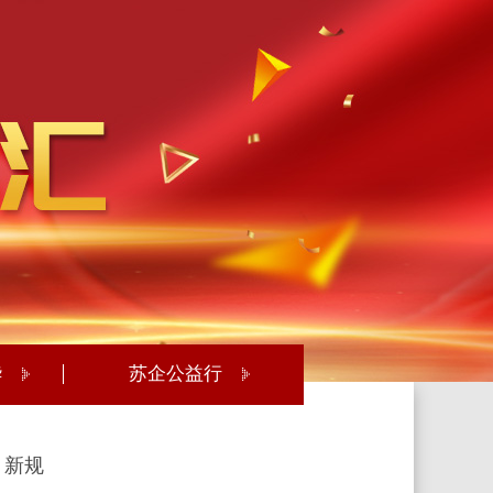
华
苏企公益行
》新规